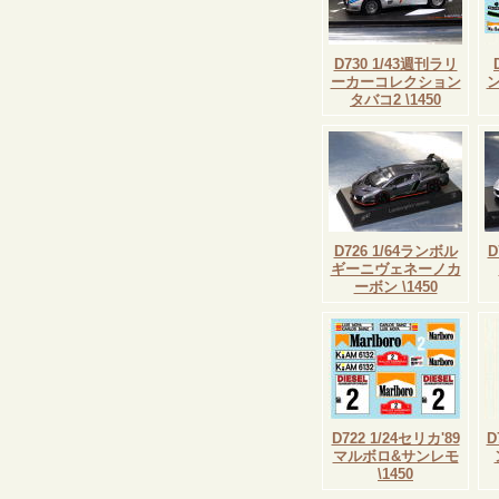
D730 1/43週刊ラリ
ーカーコレクション
タバコ2 \1450
D726 1/64ランボル
D
ギーニヴェネーノカ
ーボン \1450
D722 1/24セリカ'89
D
マルボロ&サンレモ
\1450