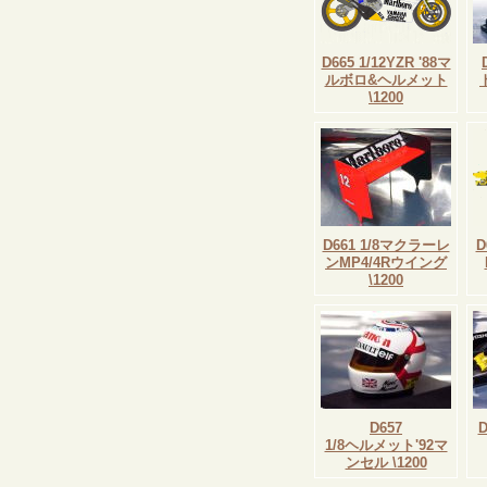
D665 1/12YZR '88マ
ルボロ&ヘルメット
\1200
D661 1/8マクラーレ
D
ンMP4/4Rウイング
\1200
D657
1/8ヘルメット'92マ
ンセル \1200