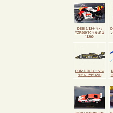
D686 1/12ヤマハ
D
YZR500’90マルボロ
ン
\1200
D682 1/20 ロータス
98t A.セナ\1200
0