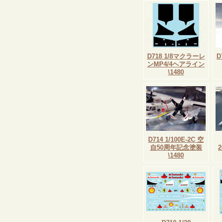
D718 1/8マクラーレ
D
ンMP4/4ヘアライン
\1480
D714 1/100E-2C 空
自50周年記念塗装
\1480