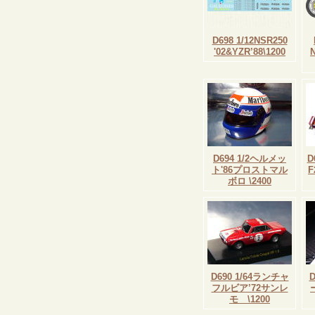
D698 1/12NSR250
'02&YZR’88\1200
D694 1/2ヘルメッ
D
ト'86プロストマル
ボロ \2400
D690 1/64ランチャ
フルビア’72サンレ
モ \1200