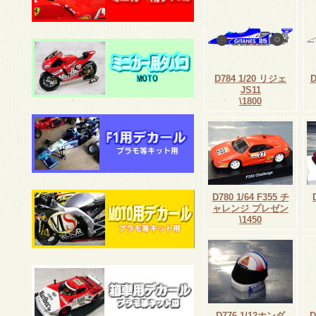
D784 1/20 リジェ
JS11
\1800
D780 1/64 F355 チ
ャレンジ プレゼン
\1450
D776 1/12ホンダ