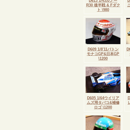
D613 1/43ルノー
D
R30 後半戦 & Fダク
ニ
ト \980
D609 1/8'11バトン
D
モナコGP&日本GP
\1200
D605 1/64ウイリア
ムズ用タバコ&補修
ロゴ \1200