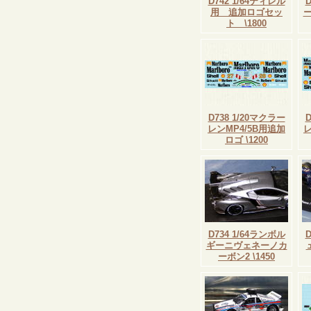
D742 1/64ティレル
用 追加ロゴセッ
ト \1800
D738 1/20マクラー
レンMP4/5B用追加
レ
ロゴ \1200
D734 1/64ランボル
ギーニヴェネーノカ
ーボン2 \1450