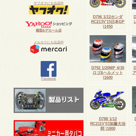
ヤフオクにも出品中
D796 1/12ホンダ
RC213V'15日本GP
\1450
模型&デカール店
メルカリにも出品中
D792 1/20MP 4/30
ロゴ&ヘルメット
ア
\1600
Facebook
D788 1/12
RC211V'03加藤大治
郎 \1800