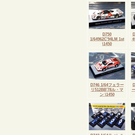
D750
1/64962C'94LM 1st
\1450
D746 1/64フェラー
リ512BB'78ル・マ
ン \1450