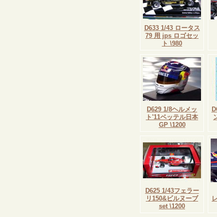
D633 1/43 ロータス
79 用 jps ロゴセッ
ト \980
D629 1/8ヘルメッ
D
ト'11ベッテル日本
GP \1200
D625 1/43フェラー
リ150&ビルヌーブ
set \1200