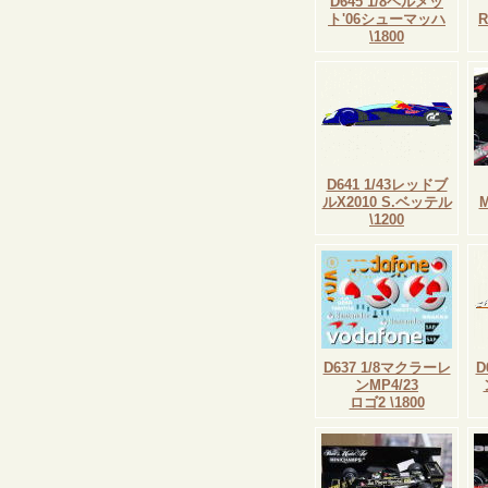
D645 1/8ヘルメッ
ト'06シューマッハ
\1800
D641 1/43レッドブ
ルX2010 S.ベッテル
\1200
D637 1/8マクラーレ
D
ンMP4/23
ロゴ2 \1800