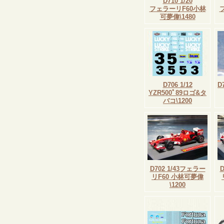
D710 1/20
フェラーリF60小林
可夢偉\1480
D706 1/12
D
YZR500ﾟ89ロゴ&タ
バコ\1200
D702 1/43フェラー
リF60 小林可夢偉
\1200