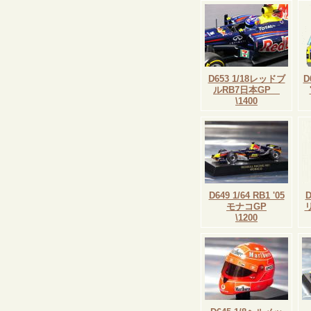
D653 1/18レッドブ
D
ルRB7日本GP
\1400
D649 1/64 RB1 '05
モナコGP
\1200