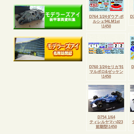
D764 1/24ダウア-ポ
D
ルシェ94LM1st
\1450
D760 1/24セリカ'91
D
マルボロ&ゼッケン
\1450
D754 1/64
ティレルヤマハ023
前期型\1450