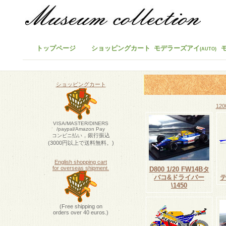
トップページ
ショッピングカート
モデラーズアイ
(AUTO)
ショッピングカート
120
VISA/MASTER/DINERS
/paypal/Amazon Pay
，銀行振込
コンビニ払い
(3000円以上で送料無料。)
English shopping cart
for overseas shipment.
D800 1/20 FW14Bタ
バコ&ドライバー
テ
\1450
(Free shipping on
orders over 40 euros.)