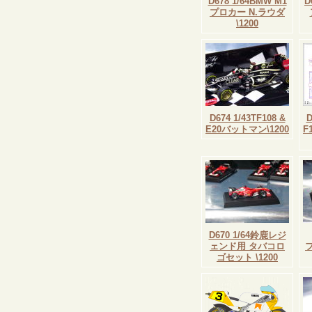
D678 1/64BMW M1
D
プロカー N.ラウダ
\1200
D674 1/43TF108 &
E20バットマン\1200
F
D670 1/64鈴鹿レジ
ェンド用 タバコロ
ゴセット \1200