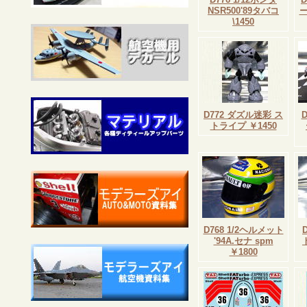
NSR500'89タバコ
\1450
D772 ダズル迷彩 ス
トライプ ￥1450
D768 1/2ヘルメット
'94A.セナ spm
￥1800