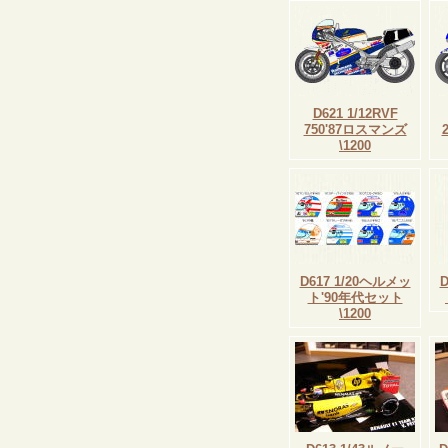
D621 1/12RVF
750'87ロスマンズ
\1200
D617 1/20ヘルメッ
ト'90年代セット
\1200