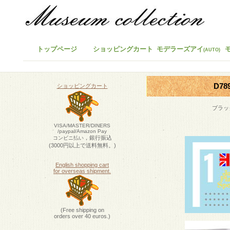
トップページ
ショッピングカート
モデラーズアイ
(AUTO)
D78
ショッピングカート
ブラッ
VISA/MASTER/DINERS
/paypal/Amazon Pay
，銀行振込
コンビニ払い
(3000円以上で送料無料。)
English shopping cart
for overseas shipment.
(Free shipping on
orders over 40 euros.)