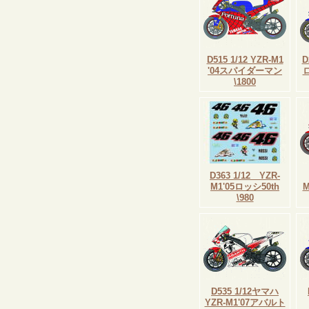
D515 1/12 YZR-M1
D
'04スパイダーマン
\1800
D363 1/12 YZR-
M1'05ロッシ50th
\980
D535 1/12ヤマハ
YZR-M1'07アバルト