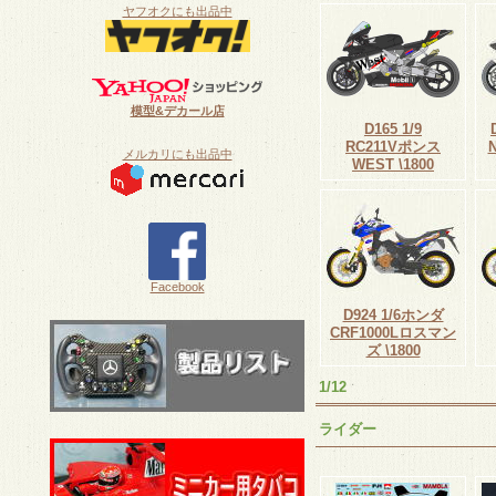
ヤフオクにも出品中
模型&デカール店
D165 1/9
RC211Vポンス
N
メルカリにも出品中
WEST \1800
Facebook
D924 1/6ホンダ
CRF1000Lロスマン
ズ \1800
1/12
ライダー