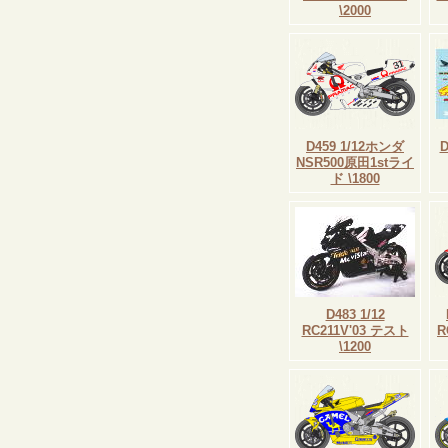
\2000
D459 1/12ホンダ
NSR500原田1stライ
ド \1800
D483 1/12
RC211V'03 テスト
R
\1200