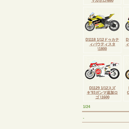
マルボロ\680
D1118 1/12ドゥカテ
D
ィバウティスタ
ィ
\1800
D1129 1/12スズ
キ'93ガンマ追加ロ
ゴ \1600
1/24
-