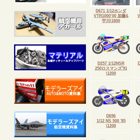
D671 1/12ホンダ
VTR1000’00 加藤&
V
宇川\1800
D257 1/12NSR
250ロスマンズ'91
\1200
D696
1/12 NS 500 '85
\1200