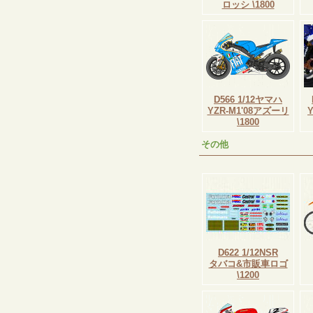
ロッシ \1800
D566 1/12ヤマハ
YZR-M1'08アズーリ
\1800
その他
D622 1/12NSR
タバコ&市販車ロゴ
\1200