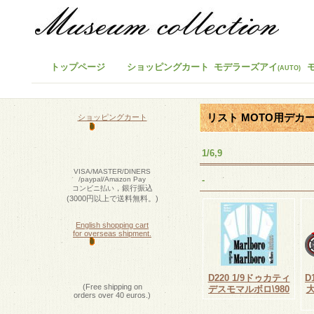
トップページ
ショッピングカート
モデラーズアイ
(AUTO)
リスト MOTO用デカ
ショッピングカート
1/6,9
VISA/MASTER/DINERS
-
/paypal/Amazon Pay
，銀行振込
コンビニ払い
(3000円以上で送料無料。)
English shopping cart
for overseas shipment.
D220 1/9ドゥカティ
D
(Free shipping on
デスモマルボロ\980
orders over 40 euros.)