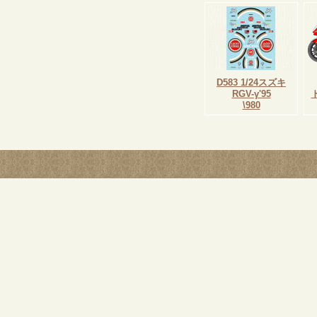
D583 1/24スズキ
RGV-γ'95
\980