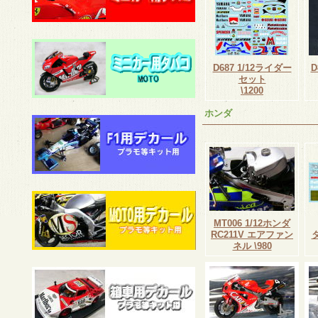
D687 1/12ライダー
D
セット
\1200
ホンダ
MT006 1/12ホンダ
RC211V エアファン
ネル \980