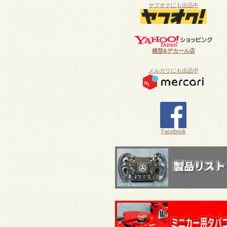
ヤフオクにも出品中
模型&デカール店
メルカリにも出品中
Facebook