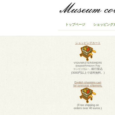
トップページ
ショッピング
ショッピングカート
VISA/MASTER/DINERS
/paypal/Amazon Pay
，銀行振込
コンビニ払い
(3000円以上で送料無料。)
English shopping cart
for overseas shipment.
(Free shipping on
orders over 40 euros.)