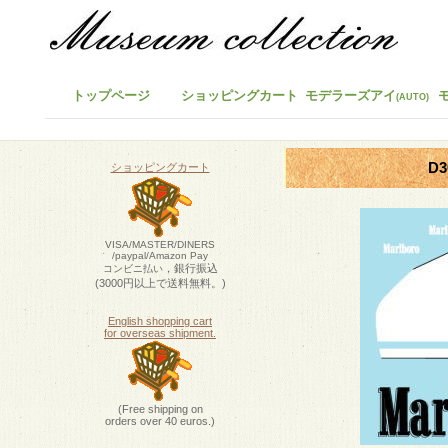
トップページ
ショッピングカート
モデラーズアイ
(AUTO)
D
ショッピングカート
VISA/MASTER/DINERS
/paypal/Amazon Pay
，銀行振込
コンビニ払い
(3000円以上で送料無料。)
English shopping cart
for overseas shipment.
(Free shipping on
orders over 40 euros.)