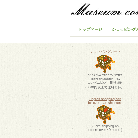
トップページ
ショッピング
ショッピングカート
VISA/MASTER/DINERS
/paypal/Amazon Pay
，銀行振込
コンビニ払い
(3000円以上で送料無料。)
English shopping cart
for overseas shipment.
(Free shipping on
orders over 40 euros.)