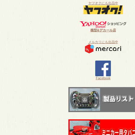
ヤフオクにも出品中
模型&デカール店
メルカリにも出品中
Facebook