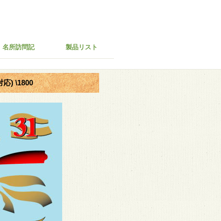
名所訪問記
製品リスト
) \1800