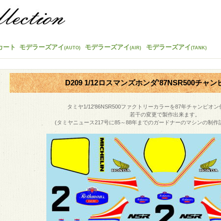
カート
モデラーズアイ
モデラーズアイ
モデラーズアイ
(AUTO)
(AIR)
(TANK)
D209 1/12ロスマンズホンダ'87NSR500チャン
タミヤ1/12'86NSR500ファクトリーカラーを87年チャンピ
若干の変更で製作出来ます。
(タミヤニュース217号に85～88年までのガードナーのマシンの制作