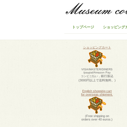
トップページ
ショッピング
ショッピングカート
VISA/MASTER/DINERS
/paypal/Amazon Pay
，銀行振込
コンビニ払い
(3000円以上で送料無料。)
English shopping cart
for overseas shipment.
(Free shipping on
orders over 40 euros.)