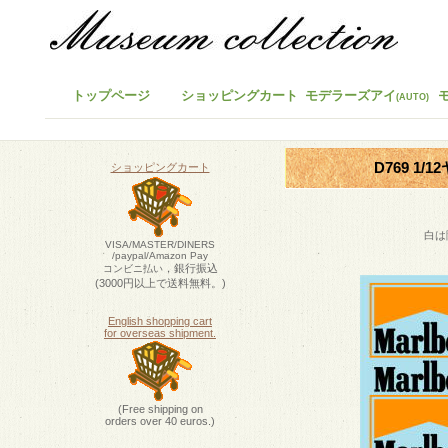
トップページ
ショッピングカート
モデラーズアイ
(AUTO)
D769 1/
ショッピングカート
白は
VISA/MASTER/DINERS
/paypal/Amazon Pay
，銀行振込
コンビニ払い
(3000円以上で送料無料。)
English shopping cart
for overseas shipment.
(Free shipping on
orders over 40 euros.)