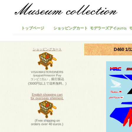
トップページ
ショッピングカート
モデラーズアイ
(AUTO)
D460 1
ショッピングカート
VISA/MASTER/DINERS
/paypal/Amazon Pay
，銀行振込
コンビニ払い
(3000円以上で送料無料。)
English shopping cart
for overseas shipment.
(Free shipping on
orders over 40 euros.)