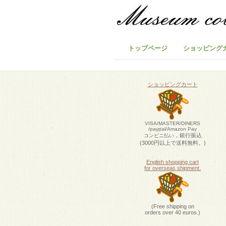
トップページ
ショッピング
ショッピングカート
VISA/MASTER/DINERS
/paypal/Amazon Pay
，銀行振込
コンビニ払い
(3000円以上で送料無料。)
English shopping cart
for overseas shipment.
(Free shipping on
orders over 40 euros.)