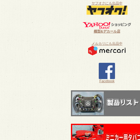
ヤフオクにも出品中
模型&デカール店
メルカリにも出品中
Facebook