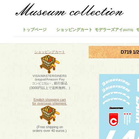
トップページ
ショッピングカート
モデラーズアイ
(AUTO)
D719 1
ショッピングカート
VISA/MASTER/DINERS
/paypal/Amazon Pay
，銀行振込
コンビニ払い
(3000円以上で送料無料。)
English shopping cart
for overseas shipment.
(Free shipping on
orders over 40 euros.)