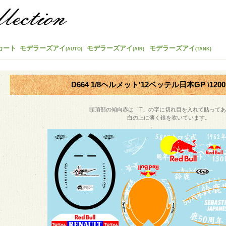
カート
モデラーズアイ
モデラーズアイ
モデラーズアイ
(AUTO)
(AIR)
(TANK)
D664 1/8ヘルメット'12ベッテル日本GP \1200
頭頂部の傾向赤は「T」の字に切れ目を入れて貼って
白の上に薄く銀を吹いています。