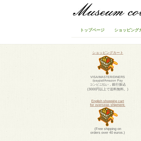
トップページ
ショッピング
ショッピングカート
VISA/MASTER/DINERS
/paypal/Amazon Pay
，銀行振込
コンビニ払い
(3000円以上で送料無料。)
English shopping cart
for overseas shipment.
(Free shipping on
orders over 40 euros.)