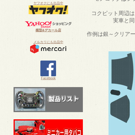
ヤフオクにも出品中
コクピット周辺は
実車と同
模型&デカール店
作例は銀～クリアー
メルカリにも出品中
Facebook