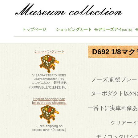
トップページ
ショッピングカート
モデラーズアイ
(AUTO)
D692 1/8マ
ショッピングカート
VISA/MASTER/DINERS
ノーズ,前後ブレー
/paypal/Amazon Pay
，銀行振込
コンビニ払い
(3000円以上で送料無料。)
ターボダクト以外
English shopping cart
for overseas shipment.
一番下に実車画像あ
クリアーイ
(Free shipping on
orders over 40 euros.)
モノコックはシ