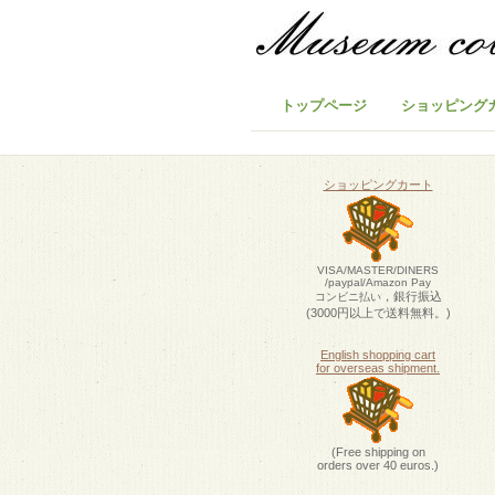
トップページ
ショッピング
ショッピングカート
VISA/MASTER/DINERS
/paypal/Amazon Pay
，銀行振込
コンビニ払い
(3000円以上で送料無料。)
English shopping cart
for overseas shipment.
(Free shipping on
orders over 40 euros.)