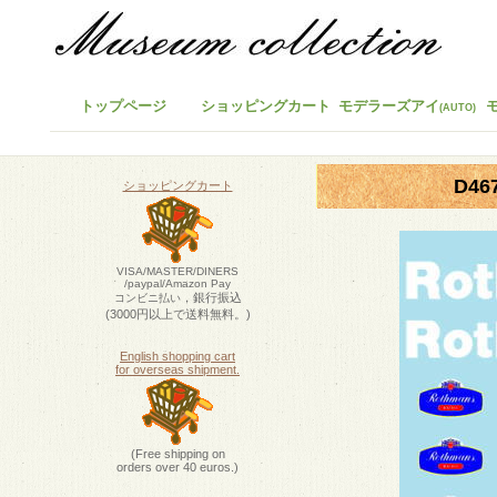
トップページ
ショッピングカート
モデラーズアイ
(AUTO)
D46
ショッピングカート
VISA/MASTER/DINERS
/paypal/Amazon Pay
，銀行振込
コンビニ払い
(3000円以上で送料無料。)
English shopping cart
for overseas shipment.
(Free shipping on
orders over 40 euros.)