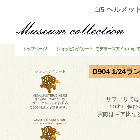
1/5 ヘルメッ
トップページ
ショッピングカート
モデラーズアイ
(AUTO)
D904 1/24
ショッピングカート
VISA/MASTER/DINERS
サファリでは
/paypal/Amazon Pay
，銀行振込
コンビニ払い
20キロ伸び
(3000円以上で送料無料。)
実際はギア比な
English shopping cart
for overseas shipment.