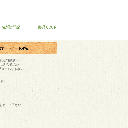
名所訪問記
製品リスト
(オートアート対応)
れた2種類いり。
型に彫り込んだ
貼り合わせる事で
ます。
。
Fを使って下さい。