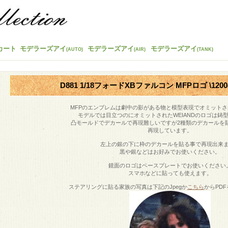
カート
モデラーズアイ
モデラーズアイ
モデラーズアイ
(AUTO)
(AIR)
(TANK)
D881 1/18フォードXBファルコン MFPロゴ \1200
MFPのエンブレムは劇中の影がある物と模型表現でオミットさ
モデルでは目立つのにオミットされたWEIANDのロゴは鋳
凸モールドでデカールで再現難しいですが2種類のデカールを
再現しています。
左上の銀の下に枠のデカールを貼る事で再現出来
黒や銀などはお好みでお使いください。
鏡面のロゴはベースプレートでお使いください
スマホなどに貼っても使えます。
ステアリングに貼る家族の写真は下記のJpegか
こちら
からPD