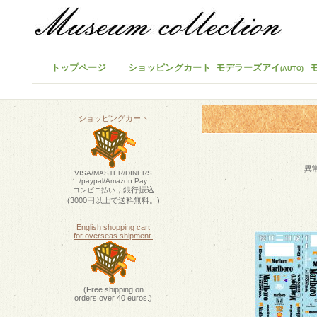
トップページ
ショッピングカート
モデラーズアイ
(AUTO)
ショッピングカート
異
VISA/MASTER/DINERS
/paypal/Amazon Pay
，銀行振込
コンビニ払い
(3000円以上で送料無料。)
English shopping cart
for overseas shipment.
(Free shipping on
orders over 40 euros.)