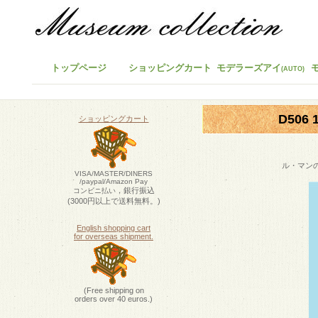
トップページ
ショッピングカート
モデラーズアイ
(AUTO)
D506
ショッピングカート
ル・マン
VISA/MASTER/DINERS
/paypal/Amazon Pay
，銀行振込
コンビニ払い
(3000円以上で送料無料。)
English shopping cart
for overseas shipment.
(Free shipping on
orders over 40 euros.)