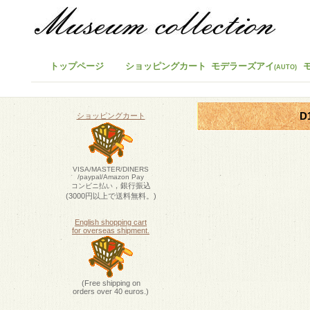
トップページ
ショッピングカート
モデラーズアイ
(AUTO)
D
ショッピングカート
VISA/MASTER/DINERS
/paypal/Amazon Pay
，銀行振込
コンビニ払い
(3000円以上で送料無料。)
English shopping cart
for overseas shipment.
(Free shipping on
orders over 40 euros.)