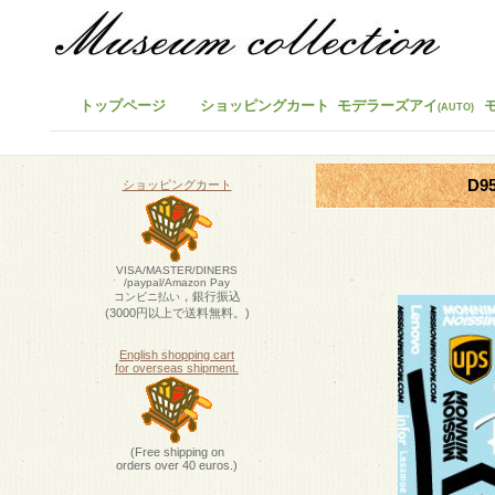
トップページ
ショッピングカート
モデラーズアイ
(AUTO)
D9
ショッピングカート
VISA/MASTER/DINERS
/paypal/Amazon Pay
，銀行振込
コンビニ払い
(3000円以上で送料無料。)
English shopping cart
for overseas shipment.
(Free shipping on
orders over 40 euros.)