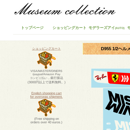
トップページ
ショッピングカート
モデラーズアイ
(AUTO)
D955 1/2ヘル
ショッピングカート
VISA/MASTER/DINERS
/paypal/Amazon Pay
，銀行振込
コンビニ払い
(3000円以上で送料無料。)
English shopping cart
for overseas shipment.
(Free shipping on
orders over 40 euros.)