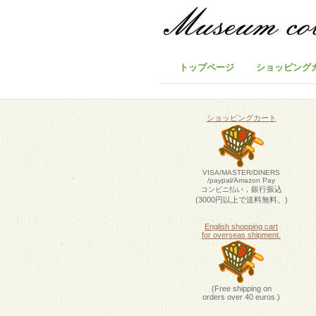
トップページ
ショッピング
ショッピングカート
VISA/MASTER/DINERS
/paypal/Amazon Pay
，銀行振込
コンビニ払い
(3000円以上で送料無料。)
English shopping cart
for overseas shipment.
(Free shipping on
orders over 40 euros.)