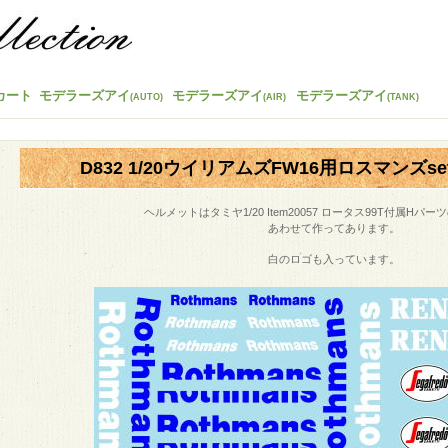
カート
モデラーズアイ
モデラーズアイ
モデラーズアイ
(AUTO)
(AIR)
(TANK)
D832 1/20ウイリアムズFW16用ロスマンズset 
ヘルメットはタミヤ1/20 Item20057 ロータス99T付属Hパ
あわせて作ってあります。
白のロゴも入っています。