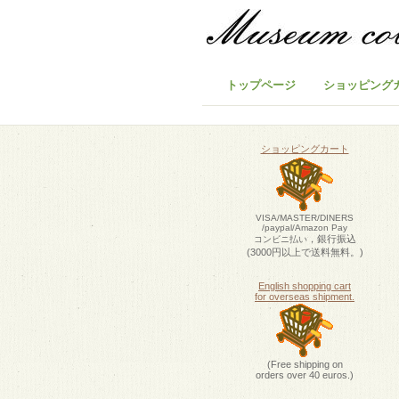
トップページ
ショッピング
ショッピングカート
VISA/MASTER/DINERS
/paypal/Amazon Pay
，銀行振込
コンビニ払い
(3000円以上で送料無料。)
English shopping cart
for overseas shipment.
(Free shipping on
orders over 40 euros.)