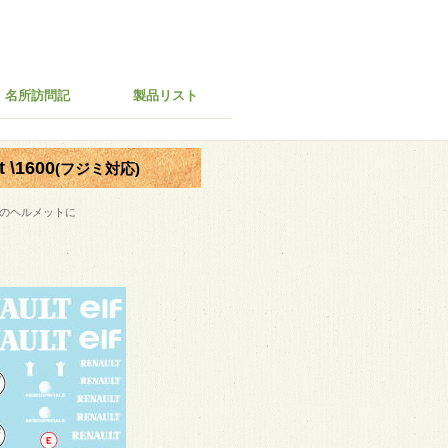
名所訪問記
製品リスト
\1600
(フジミ対応)
ーツのヘルメットに