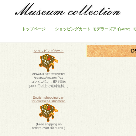
トップページ
ショッピングカート
モデラーズアイ
(AUTO)
D
ショッピングカート
VISA/MASTER/DINERS
/paypal/Amazon Pay
，銀行振込
コンビニ払い
(3000円以上で送料無料。)
English shopping cart
for overseas shipment.
(Free shipping on
orders over 40 euros.)