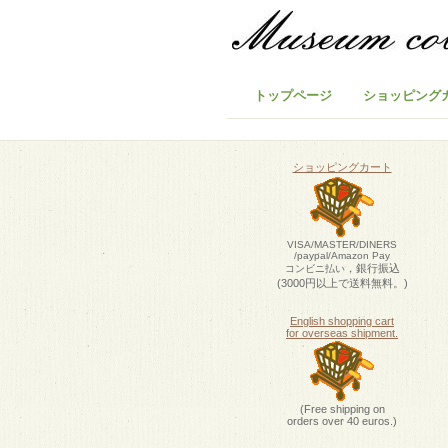
トップページ
ショッピング
ショッピングカート
VISA/MASTER/DINERS
/paypal/Amazon Pay
，銀行振込
コンビニ払い
(3000円以上で送料無料。)
English shopping cart
for overseas shipment.
(Free shipping on
orders over 40 euros.)