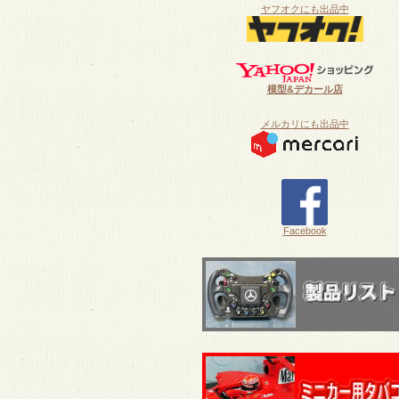
ヤフオクにも出品中
模型&デカール店
メルカリにも出品中
Facebook