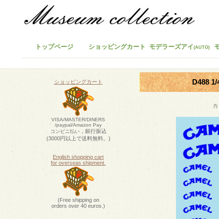
トップページ
ショッピングカート
モデラーズアイ
(AUTO)
D488 
ショッピングカート
カ
VISA/MASTER/DINERS
/paypal/Amazon Pay
，銀行振込
コンビニ払い
(3000円以上で送料無料。)
English shopping cart
for overseas shipment.
(Free shipping on
orders over 40 euros.)