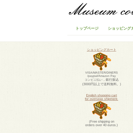
トップページ
ショッピング
ショッピングカート
VISA/MASTER/DINERS
/paypal/Amazon Pay
，銀行振込
コンビニ払い
(3000円以上で送料無料。)
English shopping cart
for overseas shipment.
(Free shipping on
orders over 40 euros.)