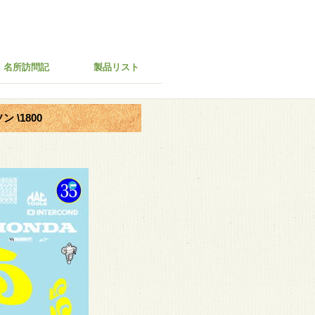
名所訪問記
製品リスト
ン \1800