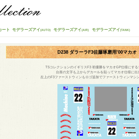
カート
モデラーズアイ
モデラーズアイ
モデラーズアイ
(AUTO)
(AIR)
(TANK)
D238 ダラーラF3佐藤琢磨用'00マカオ 
TSコレクションのイギリスF3 初優勝をマカオGP仕様にす
台座の文字も上からデカールを貼ってマカオ仕様に出
左上のF3ファーストウィンもロゴ追加でファーストウィンマシ