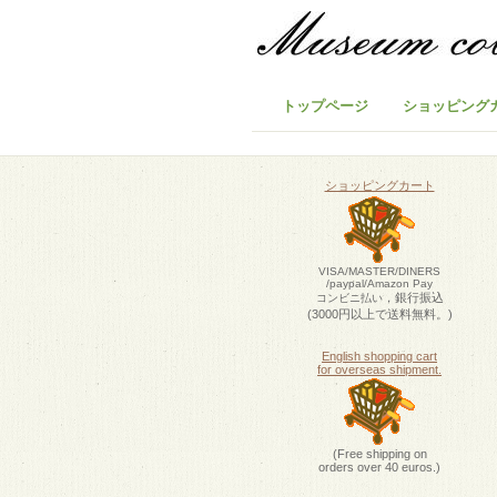
トップページ
ショッピング
ショッピングカート
VISA/MASTER/DINERS
/paypal/Amazon Pay
，銀行振込
コンビニ払い
(3000円以上で送料無料。)
English shopping cart
for overseas shipment.
(Free shipping on
orders over 40 euros.)