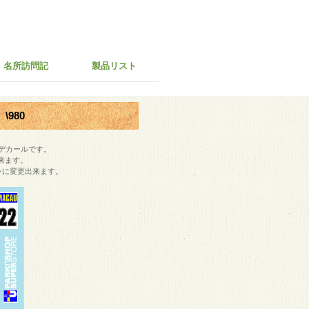
名所訪問記
製品リスト
\980
るデカールです。
来ます。
ンに変更出来ます。