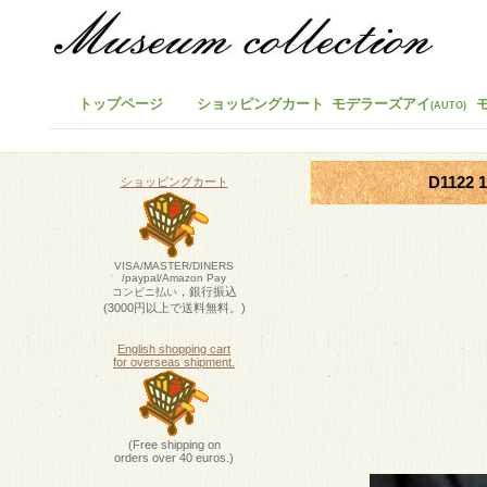
トップページ
ショッピングカート
モデラーズアイ
(AUTO)
D1122
ショッピングカート
VISA/MASTER/DINERS
/paypal/Amazon Pay
，銀行振込
コンビニ払い
(3000円以上で送料無料。)
English shopping cart
for overseas shipment.
(Free shipping on
orders over 40 euros.)