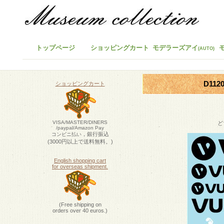
トップページ
ショッピングカート
モデラーズアイ
(AUTO)
D112
ショッピングカート
VISA/MASTER/DINERS
ど
/paypal/Amazon Pay
，銀行振込
コンビニ払い
(3000円以上で送料無料。)
English shopping cart
for overseas shipment.
(Free shipping on
orders over 40 euros.)