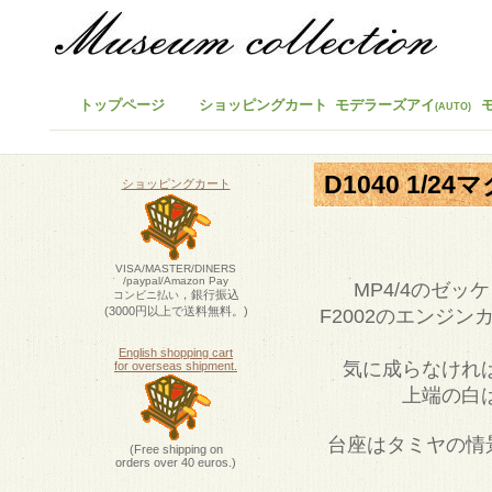
トップページ
ショッピングカート
モデラーズアイ
(AUTO)
D1040 1/2
ショッピングカート
VISA/MASTER/DINERS
/paypal/Amazon Pay
MP4/4のゼ
，銀行振込
コンビニ払い
(3000円以上で送料無料。)
F2002のエンジ
English shopping cart
気に成らなけれ
for overseas shipment.
上端の白
台座はタミヤの情
(Free shipping on
orders over 40 euros.)