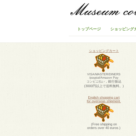
トップページ
ショッピング
ショッピングカート
VISA/MASTER/DINERS
/paypal/Amazon Pay
，銀行振込
コンビニ払い
(3000円以上で送料無料。)
English shopping cart
for overseas shipment.
(Free shipping on
orders over 40 euros.)