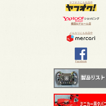
ヤフオクにも出品中
模型&デカール店
メルカリにも出品中
Facebook