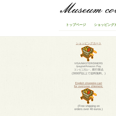
トップページ
ショッピング
ショッピングカート
VISA/MASTER/DINERS
/paypal/Amazon Pay
，銀行振込
コンビニ払い
(3000円以上で送料無料。)
English shopping cart
for overseas shipment.
(Free shipping on
orders over 40 euros.)