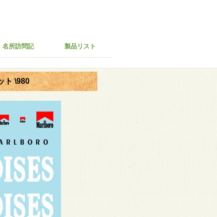
名所訪問記
製品リスト
ト \980