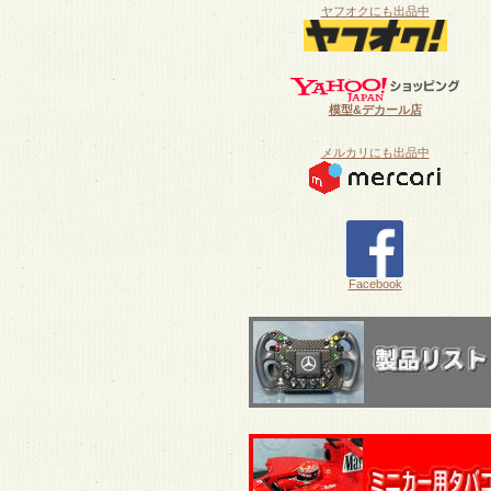
ヤフオクにも出品中
模型&デカール店
メルカリにも出品中
Facebook