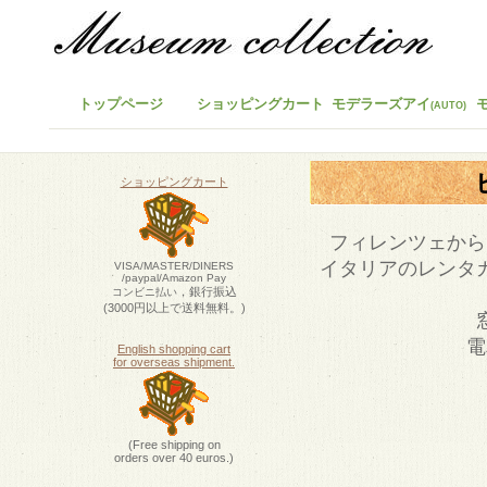
トップページ
ショッピングカート
モデラーズアイ
(AUTO)
ショッピングカート
フィレンツェから
イタリアのレンタ
VISA/MASTER/DINERS
/paypal/Amazon Pay
，銀行振込
コンビニ払い
(3000円以上で送料無料。)
電
English shopping cart
for overseas shipment.
(Free shipping on
orders over 40 euros.)