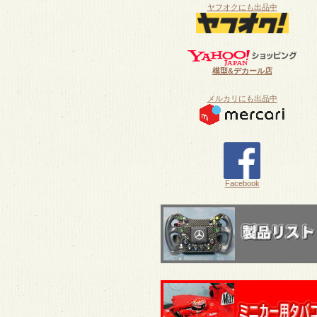
ヤフオクにも出品中
模型&デカール店
メルカリにも出品中
Facebook