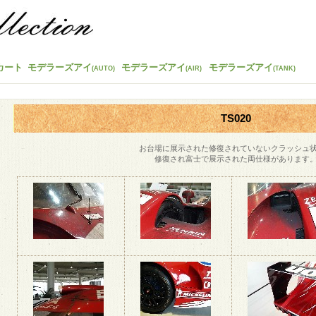
カート
モデラーズアイ
モデラーズアイ
モデラーズアイ
(AUTO)
(AIR)
(TANK)
TS020
お台場に展示された修復されていないクラッシュ
修復され富士で展示された両仕様があります