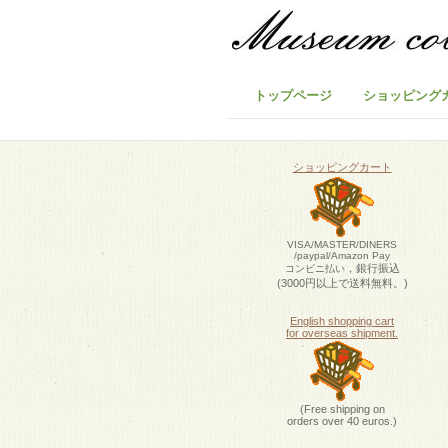
トップページ
ショッピング
ショッピングカート
VISA/MASTER/DINERS
/paypal/Amazon Pay
，銀行振込
コンビニ払い
(3000円以上で送料無料。)
English shopping cart
for overseas shipment.
(Free shipping on
orders over 40 euros.)