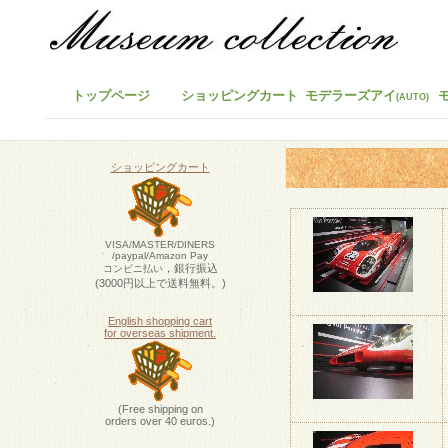
トップページ
ショッピングカート
モデラーズアイ
(AUTO)
ショッピングカート
VISA/MASTER/DINERS
/paypal/Amazon Pay
，銀行振込
コンビニ払い
(3000円以上で送料無料。)
English shopping cart
for overseas shipment.
(Free shipping on
orders over 40 euros.)