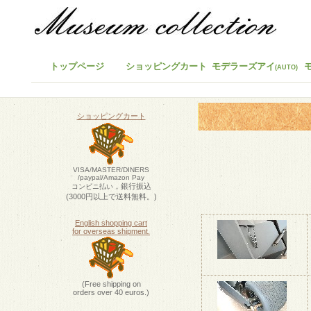
トップページ
ショッピングカート
モデラーズアイ
(AUTO)
ショッピングカート
VISA/MASTER/DINERS
/paypal/Amazon Pay
，銀行振込
コンビニ払い
(3000円以上で送料無料。)
English shopping cart
for overseas shipment.
(Free shipping on
orders over 40 euros.)