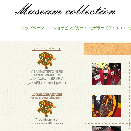
トップページ
ショッピングカート
モデラーズアイ
(AUTO)
ショッピングカート
VISA/MASTER/DINERS
/paypal/Amazon Pay
，銀行振込
コンビニ払い
(3000円以上で送料無料。)
English shopping cart
for overseas shipment.
(Free shipping on
orders over 40 euros.)