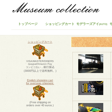
トップページ
ショッピングカート
モデラーズアイ
(AUTO)
ショッピングカート
VISA/MASTER/DINERS
/paypal/Amazon Pay
，銀行振込
コンビニ払い
(3000円以上で送料無料。)
English shopping cart
for overseas shipment.
(Free shipping on
orders over 40 euros.)